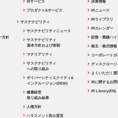
SIサービス
決算情報
プロダクト&サービス
IRニュース
IRライブラリ
サステナビリティ
IRカレンダー
サステナビリティニュース
ー方針
財務・業績ハイ
サステナビリティ
基本方針および体制
株主・株式情報
マテリアリティ
コーポレートガ
サステナビリティ
ディスクロージ
への取り組み
よくいただく質
ダイバーシティエクイティ&
IRに関するお
インクルージョン(DE&I)
IR Library(EN)
健康経営
取り組み結果
人権方針
ハラスメント防止宣言